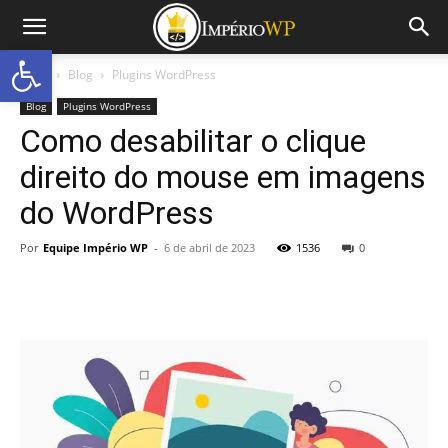
Abrir a barra de ferramentas
Início
Blog
Plugins WordPress
Blog
Plugins WordPress
Como desabilitar o clique
direito do mouse em imagens
do WordPress
Por
Equipe Império WP
-
6 de abril de 2023
1536
0