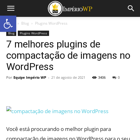
Abrir a barra de ferramentas
Início
Blog
Plugins WordPress
Blog
Plugins WordPress
7 melhores plugins de
compactação de imagens no
WordPress
Por
Equipe Império WP
-
21 de agosto de 2021
3406
0
Você está procurando o melhor plugin para
compactação de imagens no WordPress para o seu