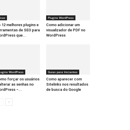
icas
Plugins WordPress
 12 melhores plugins e
Como adicionar um
rramentas de SEO para
visualizador de PDF no
rdPress que...
WordPress
lugins WordPress
Guias para Iniciantes
mo forçar os usuários
Como aparecer com
alterar as senhas no
Sitelinks nos resultados
rdPress –...
de busca do Google