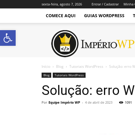
sexta-feira, agosto 7, 2026
Entrar / Cadastrar
Minha 
COMECE AQUI
GUIAS WORDPRESS
Abrir a barra de ferramentas
Império
WordPress
Início
Blog
Tutoriais WordPress
Solução: erro 
Blog
Tutoriais WordPress
Solução: erro 
Por
Equipe Império WP
-
4 de abril de 2023
1091