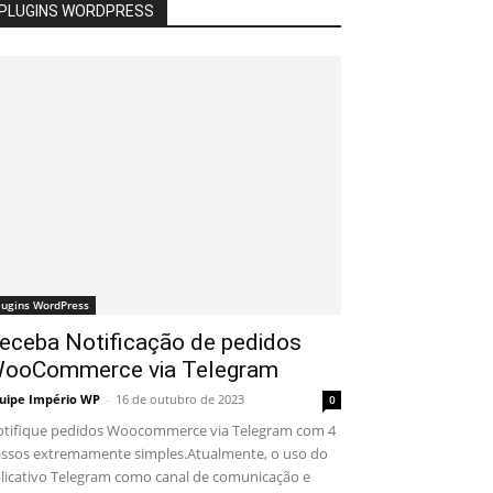
PLUGINS WORDPRESS
lugins WordPress
eceba Notificação de pedidos
ooCommerce via Telegram
uipe Império WP
-
16 de outubro de 2023
0
tifique pedidos Woocommerce via Telegram com 4
ssos extremamente simples.Atualmente, o uso do
licativo Telegram como canal de comunicação e