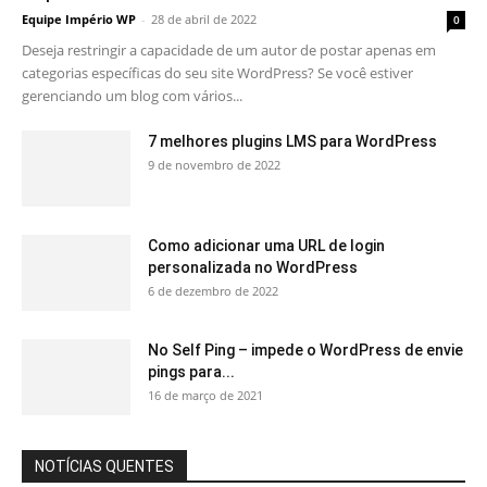
Equipe Império WP
-
28 de abril de 2022
0
Deseja restringir a capacidade de um autor de postar apenas em
categorias específicas do seu site WordPress? Se você estiver
gerenciando um blog com vários...
7 melhores plugins LMS para WordPress
9 de novembro de 2022
Como adicionar uma URL de login
personalizada no WordPress
6 de dezembro de 2022
No Self Ping – impede o WordPress de envie
pings para...
16 de março de 2021
NOTÍCIAS QUENTES