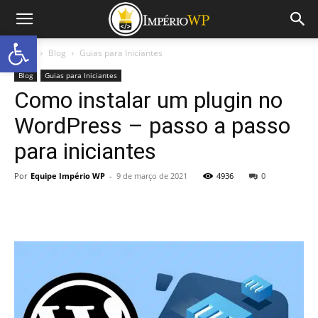
Abrir a barra de ferramentas
Início
Blog
Guias para Iniciantes
Blog
Guias para Iniciantes
Como instalar um plugin no
WordPress – passo a passo
para iniciantes
Por
Equipe Império WP
-
9 de março de 2021
4936
0