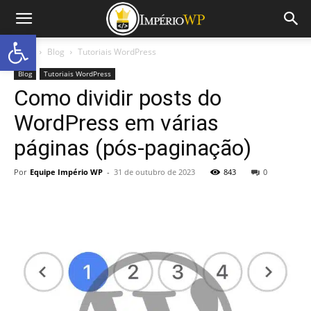
Abrir a barra de ferramentas
Início
Blog
Tutoriais WordPress
Blog
Tutoriais WordPress
Como dividir posts do
WordPress em várias
páginas (pós-paginação)
Por
Equipe Império WP
-
31 de outubro de 2023
843
0