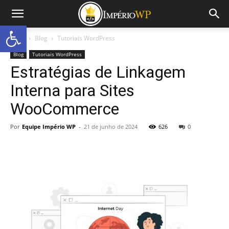
Abrir a barra de ferramentas
Início
Blog
Tutoriais WordPress
Blog
Tutoriais WordPress
Estratégias de Linkagem
Interna para Sites
WooCommerce
Por
Equipe Império WP
-
21 de junho de 2024
626
0