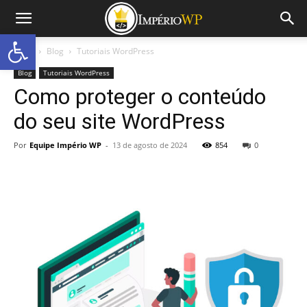
Abrir a barra de ferramentas
Início
Blog
Tutoriais WordPress
Blog
Tutoriais WordPress
Como proteger o conteúdo
do seu site WordPress
Por
Equipe Império WP
-
13 de agosto de 2024
854
0