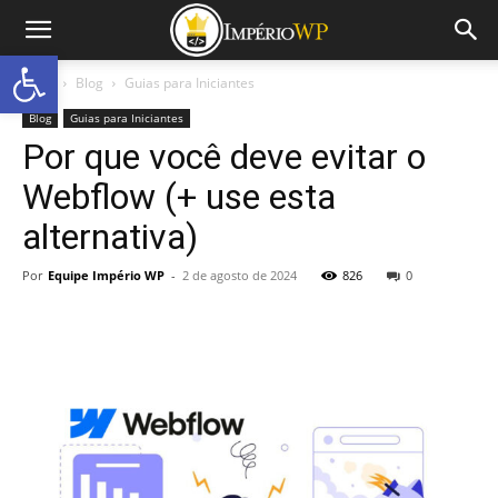
Abrir a barra de ferramentas
Início
Blog
Guias para Iniciantes
Blog
Guias para Iniciantes
Por que você deve evitar o
Webflow (+ use esta
alternativa)
Por
Equipe Império WP
-
2 de agosto de 2024
826
0