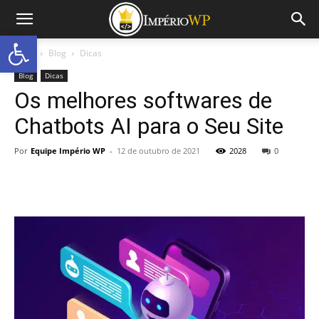
Abrir a barra de ferramentas
Início
Blog
Dicas
Blog
Dicas
Os melhores softwares de
Chatbots AI para o Seu Site
Por
Equipe Império WP
-
12 de outubro de 2021
2028
0