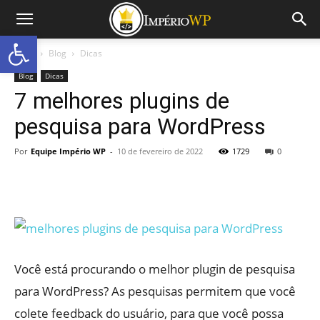
Abrir a barra de ferramentas
Início
Blog
Dicas
Blog
Dicas
7 melhores plugins de
pesquisa para WordPress
Por
Equipe Império WP
-
10 de fevereiro de 2022
1729
0
Você está procurando o melhor plugin de pesquisa
para WordPress? As pesquisas permitem que você
colete feedback do usuário, para que você possa