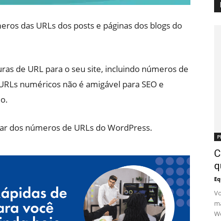
eros das URLs dos posts e páginas dos blogs do
ras de URL para o seu site, incluindo números de
er URLs numéricos não é amigável para SEO e
o.
rar dos números de URLs do WordPress.
P
C
q
Eq
Vo
ma
Wo