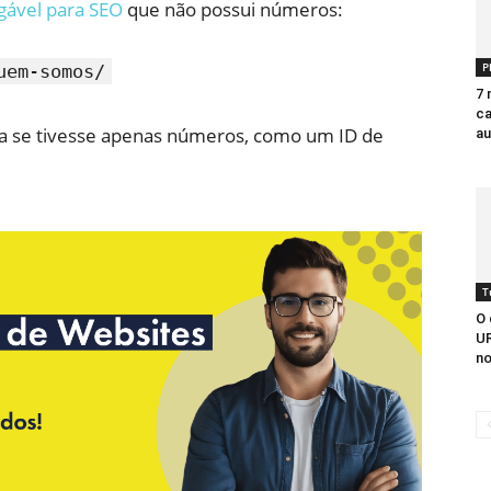
gável para SEO
que não possui números:
P
uem-somos/
7 
ca
ria se tivesse apenas números, como um ID de
au
T
O 
UR
no