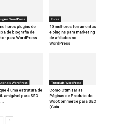
lugins WordPress
Dicas
melhores plugins de
10 melhores ferramentas
ixa de biografia de
e plugins para marketing
tor para WordPress
de afiliados no
WordPress
utoriais WordPress
Tutoriais WordPress
que é uma estrutura de
Como Otimizar as
L amigável para SEO
Páginas de Produto do
...
WooCommerce para SEO
(Guia...