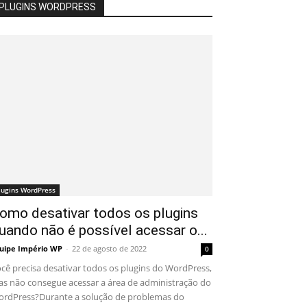
PLUGINS WORDPRESS
lugins WordPress
omo desativar todos os plugins
uando não é possível acessar o...
uipe Império WP
-
22 de agosto de 2022
0
cê precisa desativar todos os plugins do WordPress,
s não consegue acessar a área de administração do
rdPress?Durante a solução de problemas do