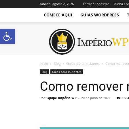
sábado, agosto 8, 2026
Entrar / Cadastrar
Minha Co
COMECE AQUI
GUIAS WORDPRESS
Abrir a barra de ferramentas
Império
WordPress
Início
Blog
Guias para Iniciantes
Como remover
Blog
Guias para Iniciantes
Como remover 
Por
Equipe Império WP
-
20 de julho de 2022
1564