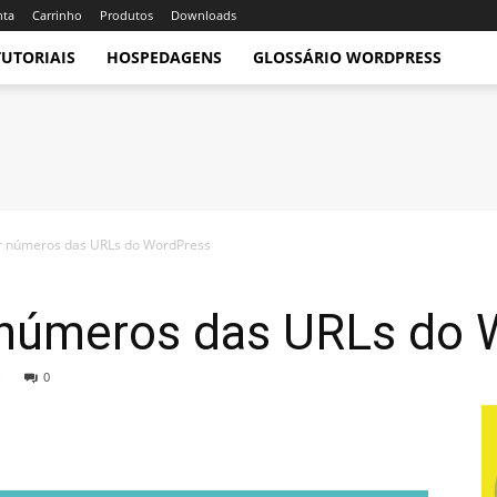
nta
Carrinho
Produtos
Downloads
TUTORIAIS
HOSPEDAGENS
GLOSSÁRIO WORDPRESS
 números das URLs do WordPress
números das URLs do 
0