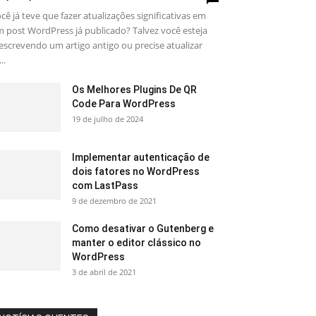
cê já teve que fazer atualizações significativas em
 post WordPress já publicado? Talvez você esteja
escrevendo um artigo antigo ou precise atualizar
..
Os Melhores Plugins De QR
Code Para WordPress
19 de julho de 2024
Implementar autenticação de
dois fatores no WordPress
com LastPass
9 de dezembro de 2021
Como desativar o Gutenberg e
manter o editor clássico no
WordPress
3 de abril de 2021