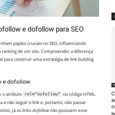
ofollow e dofollow para SEO
am papéis cruciais no SEO, influenciando
o ranking de um site. Compreender a diferença
al para construir uma estratégia de link building
w e dofollow
P
C
 o atributo
no código HTML.
rel="nofollow"
a
a a não seguir o link e, portanto, não passar
c
stino. Já os links
dofollow
não possuem esse
Eq