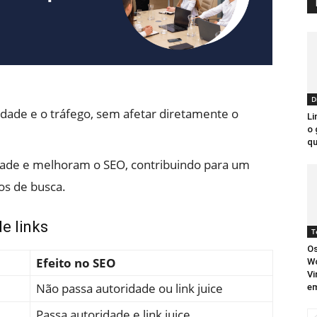
D
dade e o tráfego, sem afetar diretamente o
Li
o 
qu
ade e melhoram o SEO, contribuindo para um
os de busca.
de links
T
Os
Efeito no SEO
Wo
Vi
Não passa autoridade ou link juice
em
Passa autoridade e link juice