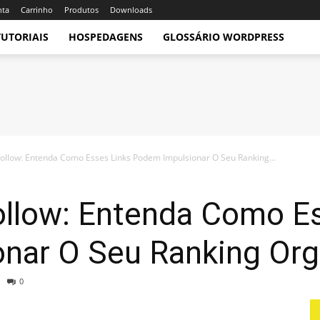
nta
Carrinho
Produtos
Downloads
TUTORIAIS
HOSPEDAGENS
GLOSSÁRIO WORDPRESS
ollow: Entenda Como Esses Links Podem Impulsionar O Seu Ranking...
ollow: Entenda Como E
nar O Seu Ranking Org
0