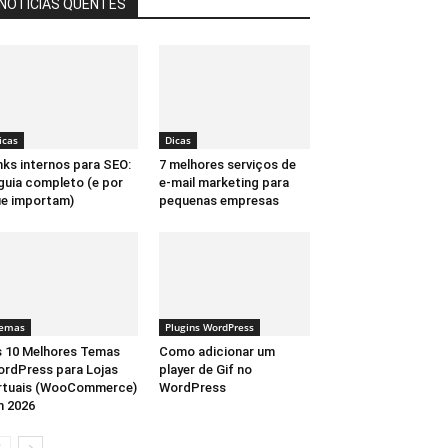
NOTÍCIAS QUENTES
icas
Dicas
nks internos para SEO:
7 melhores serviços de
guia completo (e por
e-mail marketing para
e importam)
pequenas empresas
emas
Plugins WordPress
 10 Melhores Temas
Como adicionar um
rdPress para Lojas
player de Gif no
rtuais (WooCommerce)
WordPress
 2026