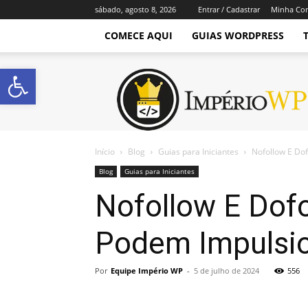
sábado, agosto 8, 2026
Entrar / Cadastrar
Minha Co
COMECE AQUI
GUIAS WORDPRESS
Abrir a barra de ferramentas
Império
WordPress
Início
Blog
Guias para Iniciantes
Nofollow E Dof
Blog
Guias para Iniciantes
Nofollow E Dof
Podem Impulsio
Por
Equipe Império WP
-
5 de julho de 2024
556