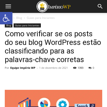
Abrir a barra de ferramentas
Início
Blog
Guias para Iniciantes
Blog
Guias para Iniciantes
Como verificar se os posts
do seu blog WordPress estão
classificando para as
palavras-chave corretas
Por
Equipe Império WP
-
1 de dezembro de 2021
1393
0