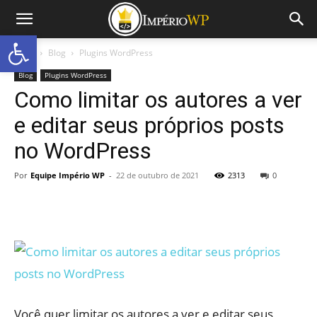
Abrir a barra de ferramentas
Início
Blog
Plugins WordPress
Blog
Plugins WordPress
Como limitar os autores a ver
e editar seus próprios posts
no WordPress
Por
Equipe Império WP
-
22 de outubro de 2021
2313
0
Você quer limitar os autores a ver e editar seus