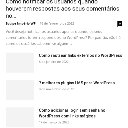
Como notificar os usuários quando
houverem respostas aos seus comentários
no...
Equipe Império WP
-
16 de fevereiro de 2022
0
Você deseja notificar os usuários apenas quando os seus
comentários forem respondidos no WordPress? Por padrão, não há
como os usuários saberem se alguém...
Como rastrear links externos no WordPress
6 de janeiro de 2022
7 melhores plugins LMS para WordPress
9 de novembro de 2022
Como adicionar login sem senha no
WordPress com links mágicos
17 de março de 2023