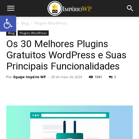
Abrir a barra de ferramentas
Início
Blog
Plugins WordPress
Blog
Plugins WordPress
Os 30 Melhores Plugins
Gratuitos WordPress e Suas
Principais Funcionalidades
Por
Equipe Império WP
-
28 de maio de 2024
1041
0