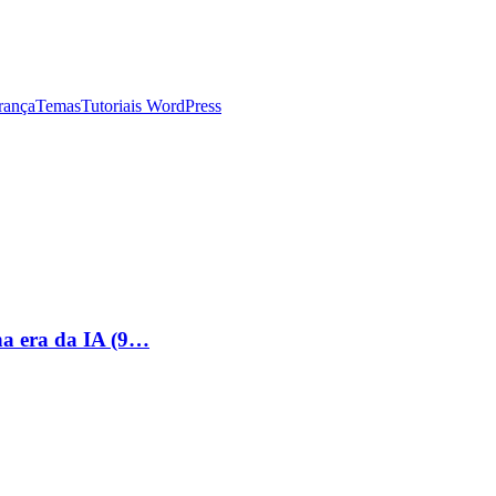
rança
Temas
Tutoriais WordPress
na era da IA (9…