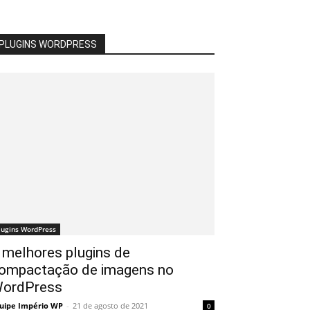
PLUGINS WORDPRESS
lugins WordPress
 melhores plugins de
ompactação de imagens no
ordPress
uipe Império WP
-
21 de agosto de 2021
0