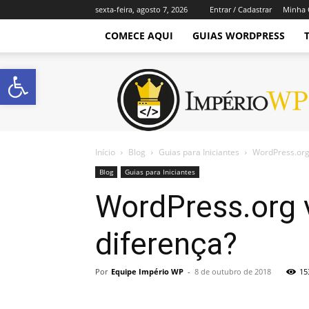
sexta-feira, agosto 7, 2026
Entrar / Cadastrar
Minha 
COMECE AQUI
GUIAS WORDPRESS
Abrir a barra de ferramentas
Império
WordPress
Início
Blog
Guias para Iniciantes
WordPress.org
Blog
Guias para Iniciantes
WordPress.org 
diferença?
Por
Equipe Império WP
-
8 de outubro de 2018
15