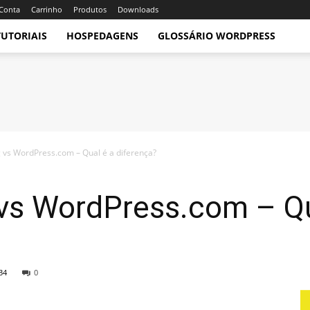
Conta
Carrinho
Produtos
Downloads
TUTORIAIS
HOSPEDAGENS
GLOSSÁRIO WORDPRESS
 vs WordPress.com – Qual é a diferença?
vs WordPress.com – Qu
34
0