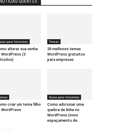
NOTÍCIAS QUENTES
uias para Iniciantes
Temas
mo alterar sua senha
20 melhores temas
 WordPress (3
WordPress gratuitos
étodos)
para empresas
emas
Guias para Iniciantes
mo criar um tema filho
Como adicionar uma
o WordPress
quebra de linha no
WordPress (novo
espaçamento de...