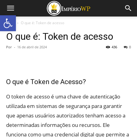
Abrir a barra de ferramentas
Início
O que é: Token de acesso
O que é: Token de acesso
Por
-
16 de abril de 2024
436
0
O que é Token de Acesso?
O token de acesso é uma chave de autenticação
utilizada em sistemas de segurança para garantir
que apenas usuários autorizados tenham acesso a
determinadas informações ou recursos. Ele
funciona como uma credencial digital que permite a