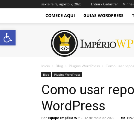
sexta-feira, agosto 7, 2026
Entrar / Cadastrar
Minha 
COMECE AQUI
GUIAS WORDPRESS
Abrir a barra de ferramentas
Império
WordPress
Início
Blog
Plugins WordPress
Como usar reposi
Blog
Plugins WordPress
Como usar repos
WordPress
Por
Equipe Império WP
-
12 de maio de 2022
1557