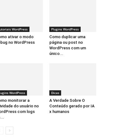
utoriais WordPress
Plugins WordPress
mo ativar o modo
Como duplicar uma
bug no WordPress
página ou post no
WordPress com um
único...
lugins WordPress
Dicas
mo monitorar a
A Verdade Sobre O
ividade do usuário no
Conteúdo gerado por IA
rdPress com logs
x humanos
...