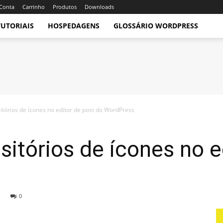
Conta
Carrinho
Produtos
Downloads
TUTORIAIS
HOSPEDAGENS
GLOSSÁRIO WORDPRESS
tórios de ícones no editor de post do WordPress
itórios de ícones no e
0