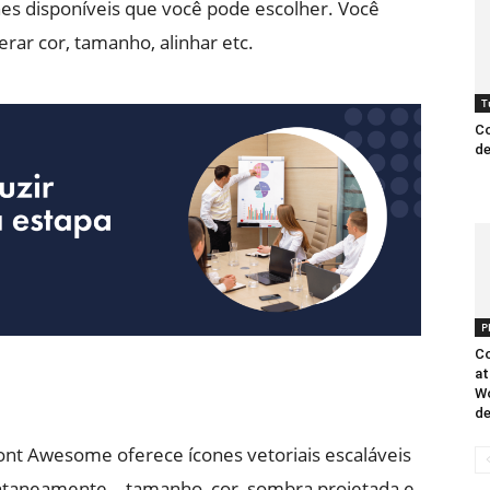
nes disponíveis que você pode escolher. Você
rar cor, tamanho, alinhar etc.
T
Co
de
P
Co
at
Wo
de
nt Awesome oferece ícones vetoriais escaláveis ​​
ntaneamente – tamanho, cor, sombra projetada e