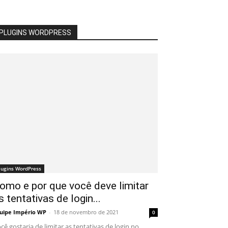
PLUGINS WORDPRESS
lugins WordPress
omo e por que você deve limitar
s tentativas de login...
uipe Império WP
-
18 de novembro de 2021
0
cê gostaria de limitar as tentativas de login no