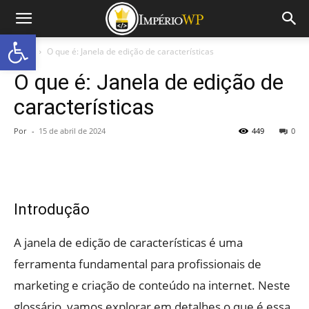
Abrir a barra de ferramentas
Início
O que é: Janela de edição de características
O que é: Janela de edição de
características
Por
-
15 de abril de 2024
449
0
Introdução
A janela de edição de características é uma
ferramenta fundamental para profissionais de
marketing e criação de conteúdo na internet. Neste
glossário, vamos explorar em detalhes o que é essa