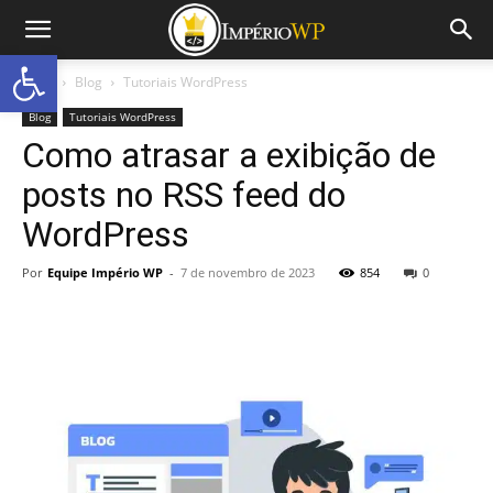
Abrir a barra de ferramentas
Início
Blog
Tutoriais WordPress
Blog
Tutoriais WordPress
Como atrasar a exibição de
posts no RSS feed do
WordPress
Por
Equipe Império WP
-
7 de novembro de 2023
854
0