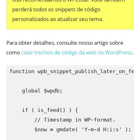
perderá todos os snippets de código
personalizados ao atualizar seu tema.
Para obter detalhes, consulte nosso artigo sobre
como
colar trechos de código da web no WordPress
.
function wpb_snippet_publish_later_on_feed
    global $wpdb;

    if ( is_feed() ) {

        // Timestamp in WP-format.

        $now = gmdate( 'Y-m-d H:i:s' );
