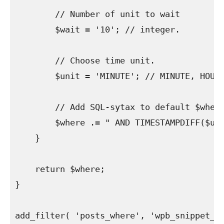
        // Number of unit to wait

        $wait = '10'; // integer.

        // Choose time unit.

        $unit = 'MINUTE'; // MINUTE, HOUR,
        // Add SQL-sytax to default $where
        $where .= " AND TIMESTAMPDIFF($uni
    }

    return $where;

}
