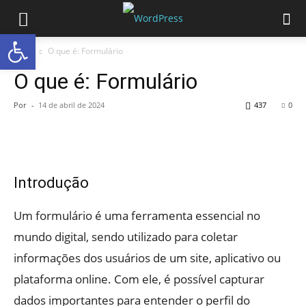
Abrir a barra de ferramentas
Início
O que é: Formulário
O que é: Formulário
Por
-
14 de abril de 2024
437
0
Introdução
Um formulário é uma ferramenta essencial no
mundo digital, sendo utilizado para coletar
informações dos usuários de um site, aplicativo ou
plataforma online. Com ele, é possível capturar
dados importantes para entender o perfil do