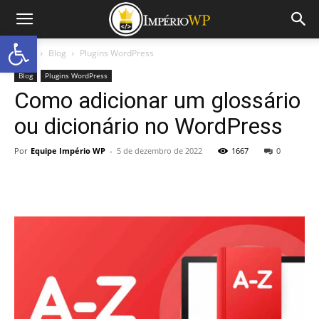
Abrir a barra de ferramentas
Início
Blog
Plugins WordPress
Blog
Plugins WordPress
Como adicionar um glossário
ou dicionário no WordPress
Por
Equipe Império WP
-
5 de dezembro de 2022
1667
0