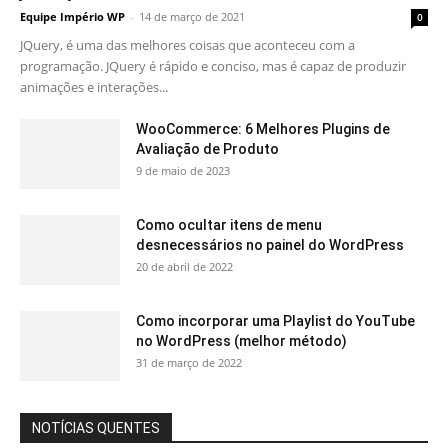
Equipe Império WP
-
14 de março de 2021
0
JQuery, é uma das melhores coisas que aconteceu com a
programação. JQuery é rápido e conciso, mas é capaz de produzir
animações e interações...
WooCommerce: 6 Melhores Plugins de
Avaliação de Produto
9 de maio de 2023
Como ocultar itens de menu
desnecessários no painel do WordPress
20 de abril de 2022
Como incorporar uma Playlist do YouTube
no WordPress (melhor método)
31 de março de 2022
NOTÍCIAS QUENTES