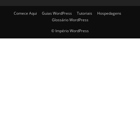
Comece Aqui
Guias WordPress
Tutoriais
Hospedagens
Glossário WordPress
© Império WordPress