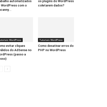
abalho automatizados
os plugins do WordPress
 WordPress com o
coletarem dados?
canny...
utoriais WordPress
Tutoriais WordPress
mo evitar cliques
Como desativar erros do
válidos do AdSense no
PHP no WordPress
rdPress (passo a
sso)