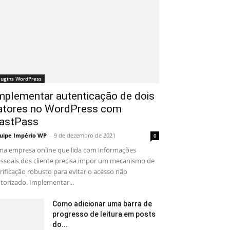
lugins WordPress
mplementar autenticação de dois
atores no WordPress com
astPass
uipe Império WP
-
9 de dezembro de 2021
0
a empresa online que lida com informações
ssoais dos cliente precisa impor um mecanismo de
rificação robusto para evitar o acesso não
torizado. Implementar...
Como adicionar uma barra de
progresso de leitura em posts
do...