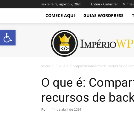
sexta-feira, agosto 7, 2026
Entrar / Cadastrar
Minha 
COMECE AQUI
GUIAS WORDPRESS
Abrir a barra de ferramentas
Império
WordPress
Início
O que é: Compartilhamento de recursos de ba
O que é: Compar
recursos de bac
Por
-
14 de abril de 2024