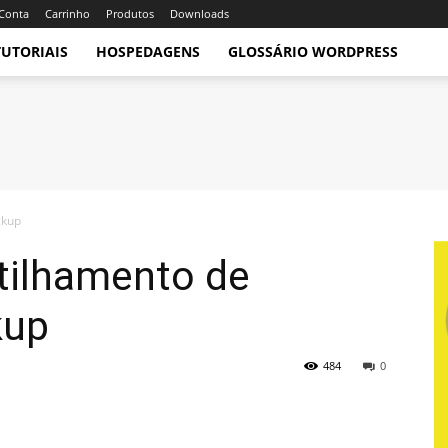
Conta
Carrinho
Produtos
Downloads
TUTORIAIS
HOSPEDAGENS
GLOSSÁRIO WORDPRESS
ckup
tilhamento de
kup
484
0