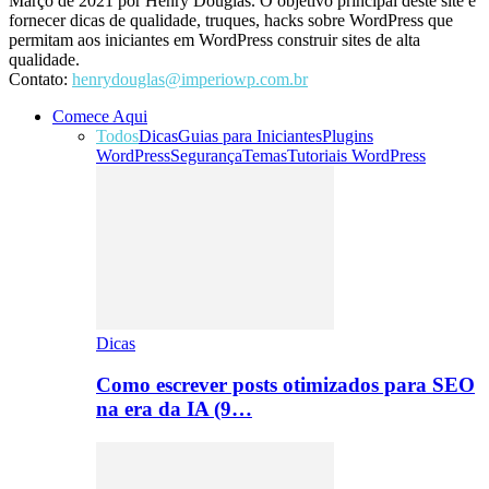
Março de 2021 por Henry Douglas. O objetivo principal deste site é
fornecer dicas de qualidade, truques, hacks sobre WordPress que
permitam aos iniciantes em WordPress construir sites de alta
qualidade.
Contato:
henrydouglas@imperiowp.com.br
Comece Aqui
Todos
Dicas
Guias para Iniciantes
Plugins
WordPress
Segurança
Temas
Tutoriais WordPress
Dicas
Como escrever posts otimizados para SEO
na era da IA (9…