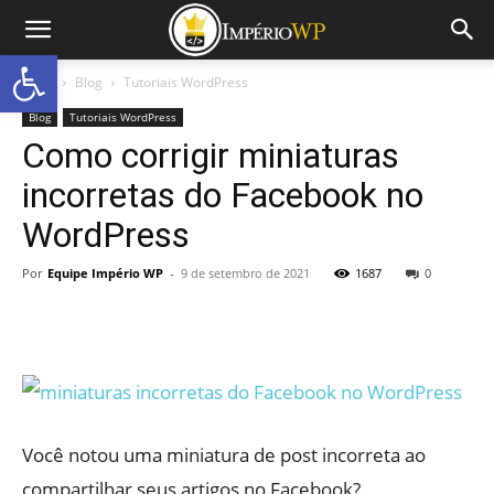
Abrir a barra de ferramentas
Início
Blog
Tutoriais WordPress
Blog
Tutoriais WordPress
Como corrigir miniaturas
incorretas do Facebook no
WordPress
Por
Equipe Império WP
-
9 de setembro de 2021
1687
0
Você notou uma miniatura de post incorreta ao
compartilhar seus artigos no Facebook?