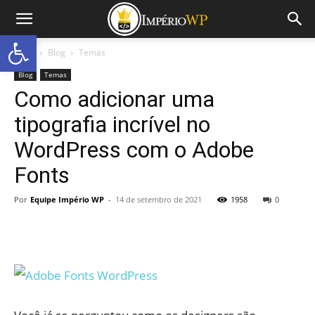
Abrir a barra de ferramentas
Início
Blog
Temas
Blog
Temas
Como adicionar uma
tipografia incrível no
WordPress com o Adobe
Fonts
Por
Equipe Império WP
-
14 de setembro de 2021
1958
0