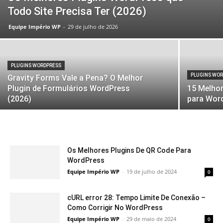
Todo Site Precisa Ter (2026)
Equipe Império WP
-
29 de julho de 2026
PLUGINS WORDPRESS
PLUGINS WO
Gravity Forms Vale a Pena? O Melhor
Plugin de Formulários WordPress
15 Melhor
(2026)
para Wor
Os Melhores Plugins De QR Code Para
WordPress
Equipe Império WP
-
19 de julho de 2024
0
cURL error 28: Tempo Limite De Conexão –
Como Corrigir No WordPress
Equipe Império WP
-
29 de maio de 2024
0