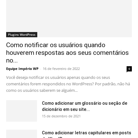
Plugins WordPress
Como notificar os usuários quando
houverem respostas aos seus comentários
no...
Equipe Império WP
-
16 de fevereiro de 2022
0
Você deseja notificar os usuários apenas quando os seus
comentários forem respondidos no WordPress? Por padrão, não há
como os usuários saberem se alguém...
Como adicionar um glossário ou seção de
dicionário em seu site...
15 de dezembro de 2021
Como adicionar letras capitulares em posts