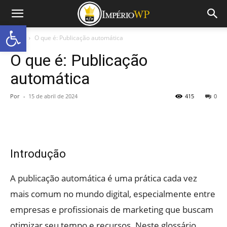
Abrir a barra de ferramentas
Início
O que é: Publicação automática
O que é: Publicação
automática
Por
-
15 de abril de 2024
415
0
Introdução
A publicação automática é uma prática cada vez
mais comum no mundo digital, especialmente entre
empresas e profissionais de marketing que buscam
otimizar seu tempo e recursos. Neste glossário,