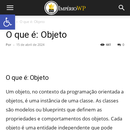
Abrir a barra de ferramentas
Início
O que é: Objeto
O que é: Objeto
Por
-
15 de abril de 2024
441
0
O que é: Objeto
Um objeto, no contexto da programação orientada a
objetos, é uma instância de uma classe. As classes
são modelos ou blueprints que definem as
propriedades e comportamentos dos objetos. Cada
objeto é uma entidade independente que pode