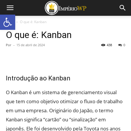
Abrir a barra de ferramentas
Início
O que é: Kanban
O que é: Kanban
Por
-
15 de abril de 2024
438
0
Introdução ao Kanban
O Kanban é um sistema de gerenciamento visual
que tem como objetivo otimizar o fluxo de trabalho
em uma empresa. Originário do Japão, o termo
Kanban significa “cartão” ou “sinalização” em
japonês. Ele foi desenvolvido pela Toyota nos anos