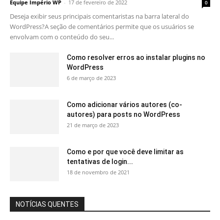
Equipe Império WP
-
17 de fevereiro de 2022
0
Deseja exibir seus principais comentaristas na barra lateral do
WordPress?A seção de comentários permite que os usuários se
envolvam com o conteúdo do seu...
Como resolver erros ao instalar plugins no
WordPress
6 de março de 2023
Como adicionar vários autores (co-
autores) para posts no WordPress
21 de março de 2023
Como e por que você deve limitar as
tentativas de login...
18 de novembro de 2021
NOTÍCIAS QUENTES