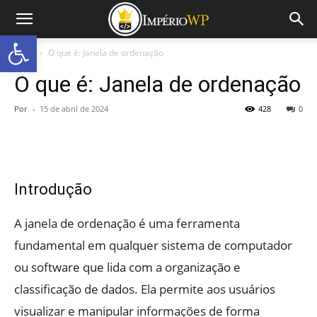
Abrir a barra de ferramentas
Início
O que é: Janela de ordenação
O que é: Janela de ordenação
Por
-
15 de abril de 2024
428
0
Introdução
A janela de ordenação é uma ferramenta
fundamental em qualquer sistema de computador
ou software que lida com a organização e
classificação de dados. Ela permite aos usuários
visualizar e manipular informações de forma