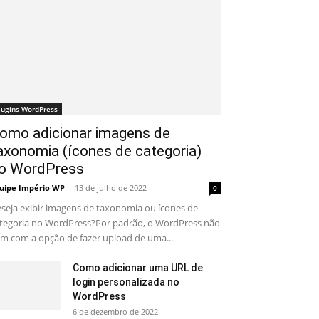
lugins WordPress
omo adicionar imagens de
axonomia (ícones de categoria)
o WordPress
uipe Império WP
-
13 de julho de 2022
0
seja exibir imagens de taxonomia ou ícones de
tegoria no WordPress?Por padrão, o WordPress não
m com a opção de fazer upload de uma...
Como adicionar uma URL de
login personalizada no
WordPress
6 de dezembro de 2022