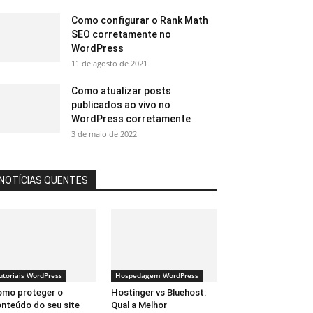
Como configurar o Rank Math
SEO corretamente no
WordPress
11 de agosto de 2021
Como atualizar posts
publicados ao vivo no
WordPress corretamente
3 de maio de 2022
NOTÍCIAS QUENTES
utoriais WordPress
Hospedagem WordPress
mo proteger o
Hostinger vs Bluehost:
nteúdo do seu site
Qual a Melhor