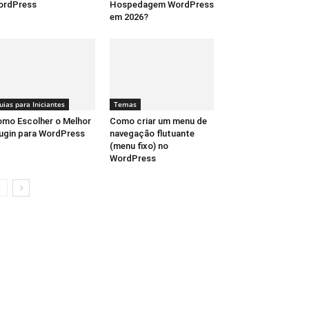
ordPress
Hospedagem WordPress
em 2026?
uias para Iniciantes
Temas
mo Escolher o Melhor
Como criar um menu de
ugin para WordPress
navegação flutuante
(menu fixo) no
WordPress