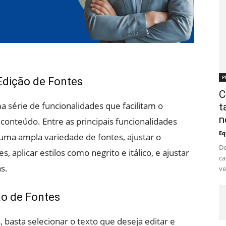
P
Edição de Fontes
C
a série de funcionalidades que facilitam o
t
n
conteúdo. Entre as principais funcionalidades
Eq
 uma ampla variedade de fontes, ajustar o
De
, aplicar estilos como negrito e itálico, e ajustar
ca
s.
ve
ão de Fontes
s, basta selecionar o texto que deseja editar e