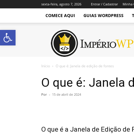
sexta-feira, agosto 7, 2026
Entrar / Cadastrar
Minha 
COMECE AQUI
GUIAS WORDPRESS
Abrir a barra de ferramentas
Império
WordPress
Início
O que é: Janela de edição de fontes
O que é: Janela 
Por
-
15 de abril de 2024
O que é a Janela de Edição de 