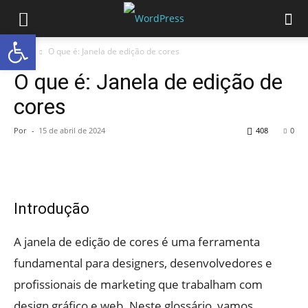
Abrir a barra de ferramentas
Início
O que é: Janela de edição de cores
O que é: Janela de edição de
cores
Por
-
15 de abril de 2024
408
0
Introdução
A janela de edição de cores é uma ferramenta
fundamental para designers, desenvolvedores e
profissionais de marketing que trabalham com
design gráfico e web. Neste glossário, vamos