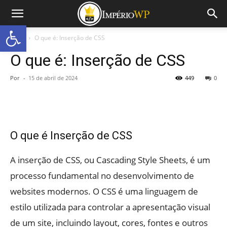
Abrir a barra de ferramentas
Início
O que é: Inserção de CSS
O que é: Inserção de CSS
Por
-
15 de abril de 2024
449
0
O que é Inserção de CSS
A inserção de CSS, ou Cascading Style Sheets, é um
processo fundamental no desenvolvimento de
websites modernos. O CSS é uma linguagem de
estilo utilizada para controlar a apresentação visual
de um site, incluindo layout, cores, fontes e outros