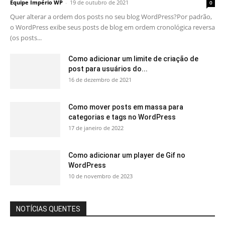
Equipe Império WP
-
19 de outubro de 2021
0
Quer alterar a ordem dos posts no seu blog WordPress?Por padrão,
o WordPress exibe seus posts de blog em ordem cronológica reversa
(os posts...
Como adicionar um limite de criação de
post para usuários do...
16 de dezembro de 2021
Como mover posts em massa para
categorias e tags no WordPress
17 de janeiro de 2022
Como adicionar um player de Gif no
WordPress
10 de novembro de 2023
NOTÍCIAS QUENTES