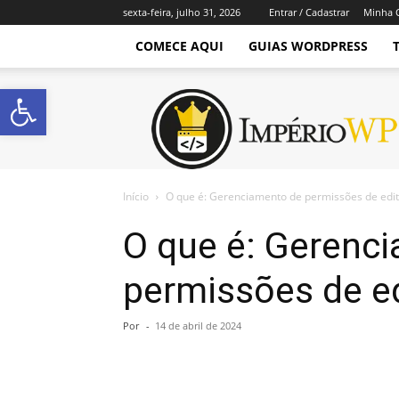
sexta-feira, julho 31, 2026
Entrar / Cadastrar
Minha 
COMECE AQUI
GUIAS WORDPRESS
Abrir a barra de ferramentas
Império
WordPress
Início
O que é: Gerenciamento de permissões de edi
O que é: Gerenc
permissões de ed
Por
-
14 de abril de 2024