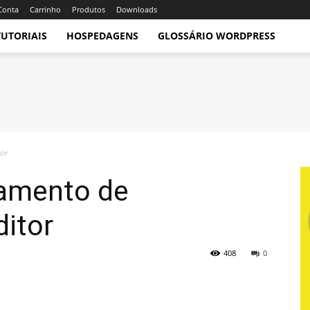
Conta
Carrinho
Produtos
Downloads
TUTORIAIS
HOSPEDAGENS
GLOSSÁRIO WORDPRESS
tor
iamento de
itor
408
0