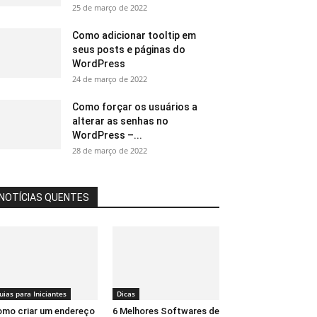
25 de março de 2022
Como adicionar tooltip em
seus posts e páginas do
WordPress
24 de março de 2022
Como forçar os usuários a
alterar as senhas no
WordPress –...
28 de março de 2022
NOTÍCIAS QUENTES
uias para Iniciantes
Dicas
mo criar um endereço
6 Melhores Softwares de