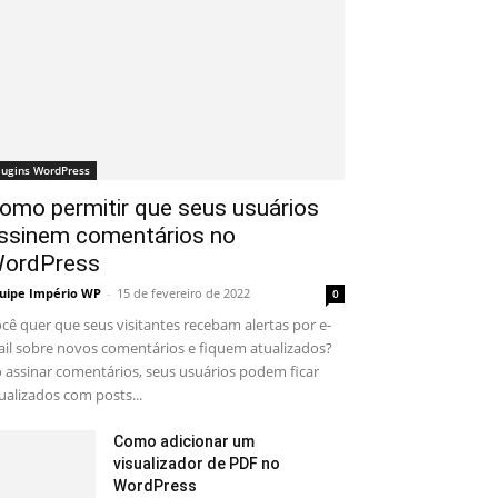
lugins WordPress
omo permitir que seus usuários
ssinem comentários no
ordPress
uipe Império WP
-
15 de fevereiro de 2022
0
cê quer que seus visitantes recebam alertas por e-
il sobre novos comentários e fiquem atualizados?
 assinar comentários, seus usuários podem ficar
ualizados com posts...
Como adicionar um
visualizador de PDF no
WordPress