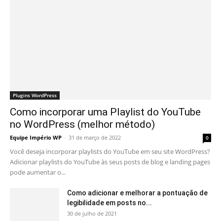
Plugins WordPress
Como incorporar uma Playlist do YouTube
no WordPress (melhor método)
Equipe Império WP
-
31 de março de 2022
0
Você deseja incorporar playlists do YouTube em seu site WordPress?
Adicionar playlists do YouTube às seus posts de blog e landing pages
pode aumentar o...
Como adicionar e melhorar a pontuação de
legibilidade em posts no...
30 de julho de 2021