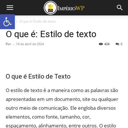
Abrir a barra de ferramentas
Início
O que é: Estilo de texto
O que é: Estilo de texto
Por
-
14 de abril de 2024
424
0
O que é Estilo de Texto
O estilo de texto é a maneira como as palavras são
apresentadas em um documento, site ou qualquer
outro meio de comunicação. Ele engloba diversos
elementos, como fonte, tamanho, cor,
espaçamento, alinhamento, entre outros. O estilo