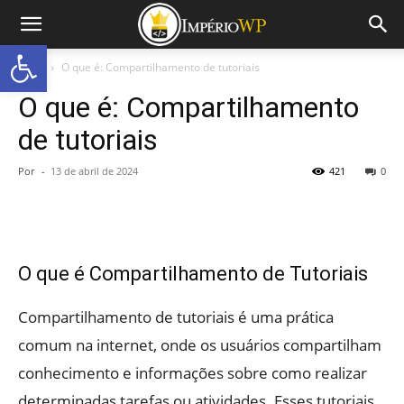
Abrir a barra de ferramentas
Início
O que é: Compartilhamento de tutoriais
O que é: Compartilhamento
de tutoriais
Por
-
13 de abril de 2024
421
0
O que é Compartilhamento de Tutoriais
Compartilhamento de tutoriais é uma prática
comum na internet, onde os usuários compartilham
conhecimento e informações sobre como realizar
determinadas tarefas ou atividades. Esses tutoriais