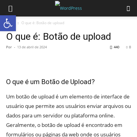
Abrir a barra de ferramentas
Início
O que é: Botão de upload
O que é: Botão de upload
Por
-
13 de abril de 2024
440
0
O que é um Botão de Upload?
Um botão de upload é um elemento de interface de
usuário que permite aos usuários enviar arquivos ou
dados para um servidor ou plataforma online.
Geralmente, o botão de upload é encontrado em
formulários ou páginas da web onde os usuários