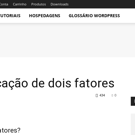
Conta
Carrinho
Produtos
Downloads
TUTORIAIS
HOSPEDAGENS
GLOSSÁRIO WORDPRESS
cação de dois fatores
434
0
atores?