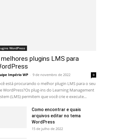
lugins WordPress
 melhores plugins LMS para
ordPress
uipe Império WP
-
9 de novembro de 2022
0
cê está procurando o melhor plugin LMS para o seu
te WordPress?Os plug-ins do Learning Management
stem (LMS) permitem que você crie e execute...
Como encontrar e quais
arquivos editar no tema
WordPress
15 de julho de 2022