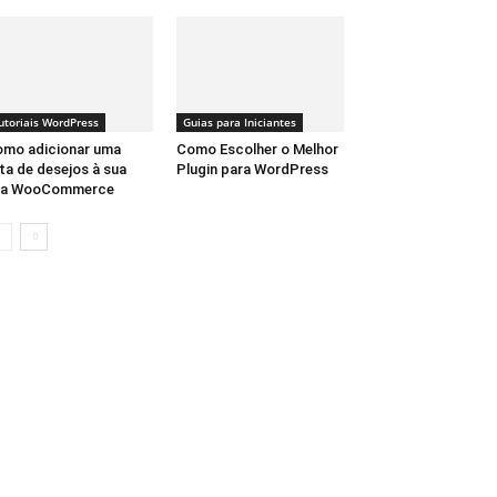
utoriais WordPress
Guias para Iniciantes
mo adicionar uma
Como Escolher o Melhor
sta de desejos à sua
Plugin para WordPress
oja WooCommerce