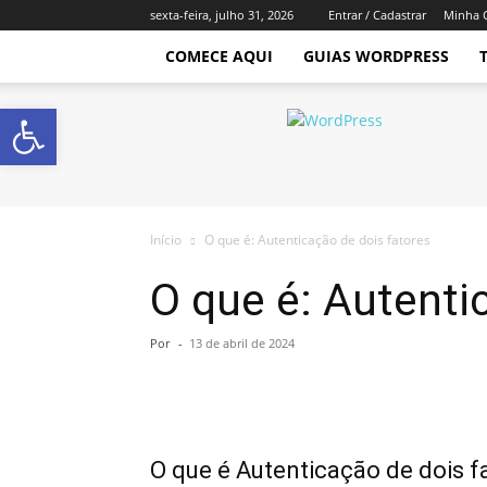
sexta-feira, julho 31, 2026
Entrar / Cadastrar
Minha 
COMECE AQUI
GUIAS WORDPRESS
Abrir a barra de ferramentas
Império
WordPress
Início
O que é: Autenticação de dois fatores
O que é: Autenti
Por
-
13 de abril de 2024
O que é Autenticação de dois f