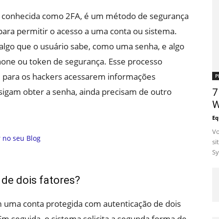
ém conhecida como 2FA, é um método de segurança
para permitir o acesso a uma conta ou sistema.
algo que o usuário sabe, como uma senha, e algo
one ou token de segurança. Esse processo
ícil para os hackers acessarem informações
P
sigam obter a senha, ainda precisam de outro
7
W
Eq
Vo
si
Sy
de dois fatores?
m uma conta protegida com autenticação de dois
 Em seguida, o sistema solicita a segunda forma de