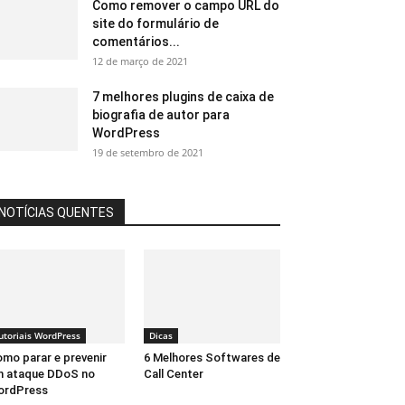
Como remover o campo URL do
site do formulário de
comentários...
12 de março de 2021
7 melhores plugins de caixa de
biografia de autor para
WordPress
19 de setembro de 2021
NOTÍCIAS QUENTES
utoriais WordPress
Dicas
mo parar e prevenir
6 Melhores Softwares de
 ataque DDoS no
Call Center
ordPress