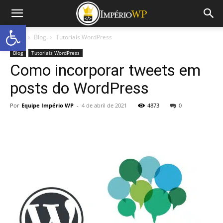
Abrir a barra de ferramentas
Início
Blog
Tutoriais WordPress
Blog
Tutoriais WordPress
Como incorporar tweets em
posts do WordPress
Por
Equipe Império WP
-
4 de abril de 2021
4873
0