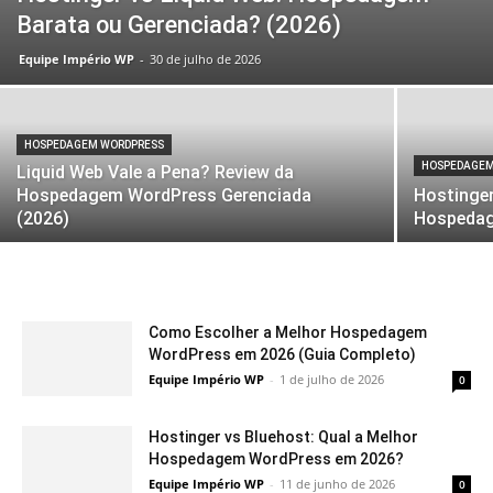
Barata ou Gerenciada? (2026)
Equipe Império WP
-
30 de julho de 2026
HOSPEDAGEM WORDPRESS
HOSPEDAGEM
Liquid Web Vale a Pena? Review da
Hospedagem WordPress Gerenciada
Hostinger
(2026)
Hospedag
Como Escolher a Melhor Hospedagem
WordPress em 2026 (Guia Completo)
Equipe Império WP
-
1 de julho de 2026
0
Hostinger vs Bluehost: Qual a Melhor
Hospedagem WordPress em 2026?
Equipe Império WP
-
11 de junho de 2026
0