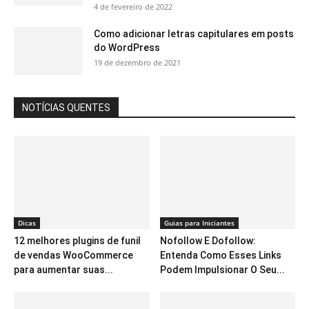
4 de fevereiro de 2022
Como adicionar letras capitulares em posts
do WordPress
19 de dezembro de 2021
NOTÍCIAS QUENTES
Dicas
Guias para Iniciantes
12 melhores plugins de funil
Nofollow E Dofollow:
de vendas WooCommerce
Entenda Como Esses Links
para aumentar suas...
Podem Impulsionar O Seu...