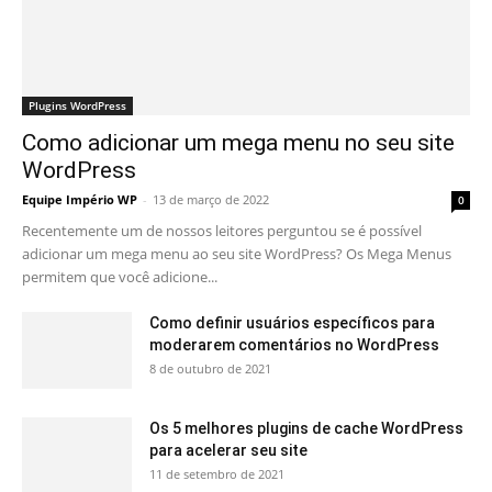
Plugins WordPress
Como adicionar um mega menu no seu site
WordPress
Equipe Império WP
-
13 de março de 2022
0
Recentemente um de nossos leitores perguntou se é possível
adicionar um mega menu ao seu site WordPress? Os Mega Menus
permitem que você adicione...
Como definir usuários específicos para
moderarem comentários no WordPress
8 de outubro de 2021
Os 5 melhores plugins de cache WordPress
para acelerar seu site
11 de setembro de 2021