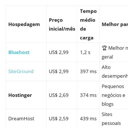
Tempo
Preço
médio
Hospedagem
Melhor pa
inicial/mês
de
carga
🏆 Melhor 
Bluehost
US$ 2,99
1,2 s
geral
Alto
SiteGround
US$ 2,99
397 ms
desempen
Pequenos
Hostinger
US$ 2,69
374 ms
negócios e
blogs
Sites
DreamHost
US$ 2,59
439 ms
pessoais