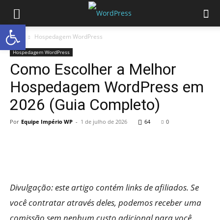
Abrir a barra de ferramentas
Início
Hospedagem WordPress
Hospedagem WordPress
Como Escolher a Melhor
Hospedagem WordPress em
2026 (Guia Completo)
Por
Equipe Império WP
-
1 de julho de 2026
64
0
Divulgação: este artigo contém links de afiliados. Se
você contratar através deles, podemos receber uma
comissão sem nenhum custo adicional para você.