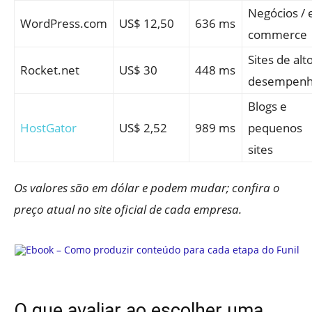
Negócios / 
WordPress.com
US$ 12,50
636 ms
commerce
Sites de alt
Rocket.net
US$ 30
448 ms
desempen
Blogs e
HostGator
US$ 2,52
989 ms
pequenos
sites
Os valores são em dólar e podem mudar; confira o
preço atual no site oficial de cada empresa.
O que avaliar ao escolher uma