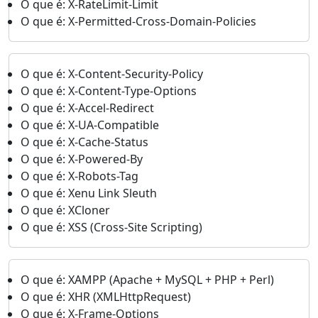
O que é: X-RateLimit-Limit
O que é: X-Permitted-Cross-Domain-Policies
O que é: X-Content-Security-Policy
O que é: X-Content-Type-Options
O que é: X-Accel-Redirect
O que é: X-UA-Compatible
O que é: X-Cache-Status
O que é: X-Powered-By
O que é: X-Robots-Tag
O que é: Xenu Link Sleuth
O que é: XCloner
O que é: XSS (Cross-Site Scripting)
O que é: XAMPP (Apache + MySQL + PHP + Perl)
O que é: XHR (XMLHttpRequest)
O que é: X-Frame-Options