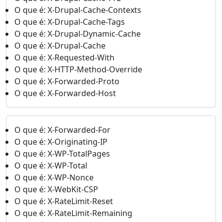
O que é: X-Drupal-Cache-Contexts
O que é: X-Drupal-Cache-Tags
O que é: X-Drupal-Dynamic-Cache
O que é: X-Drupal-Cache
O que é: X-Requested-With
O que é: X-HTTP-Method-Override
O que é: X-Forwarded-Proto
O que é: X-Forwarded-Host
O que é: X-Forwarded-For
O que é: X-Originating-IP
O que é: X-WP-TotalPages
O que é: X-WP-Total
O que é: X-WP-Nonce
O que é: X-WebKit-CSP
O que é: X-RateLimit-Reset
O que é: X-RateLimit-Remaining