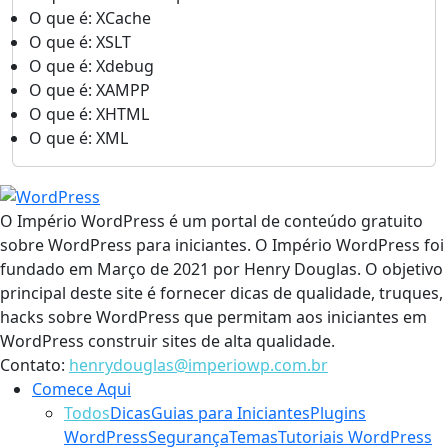
O que é: XCache
O que é: XSLT
O que é: Xdebug
O que é: XAMPP
O que é: XHTML
O que é: XML
O Império WordPress é um portal de conteúdo gratuito
sobre WordPress para iniciantes. O Império WordPress foi
fundado em Março de 2021 por Henry Douglas. O objetivo
principal deste site é fornecer dicas de qualidade, truques,
hacks sobre WordPress que permitam aos iniciantes em
WordPress construir sites de alta qualidade.
Contato:
henrydouglas@imperiowp.com.br
Comece Aqui
Todos
Dicas
Guias para Iniciantes
Plugins
WordPress
Segurança
Temas
Tutoriais WordPress