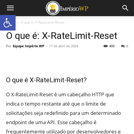
Abrir a barra de ferramentas
Início
O que é: X-RateLimit-Reset
O que é: X-RateLimit-Reset
Por
Equipe Império WP
-
17 de abril de 2024
400
0
O que é X-RateLimit-Reset?
O X-RateLimit-Reset é um cabeçalho HTTP que
indica o tempo restante até que o limite de
solicitações seja redefinido para um determinado
endpoint de uma API. Esse cabeçalho é
frequentemente utilizado por desenvolvedores e