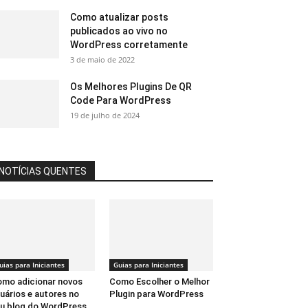
Como atualizar posts
publicados ao vivo no
WordPress corretamente
3 de maio de 2022
Os Melhores Plugins De QR
Code Para WordPress
19 de julho de 2024
NOTÍCIAS QUENTES
uias para Iniciantes
Guias para Iniciantes
mo adicionar novos
Como Escolher o Melhor
uários e autores no
Plugin para WordPress
u blog do WordPress