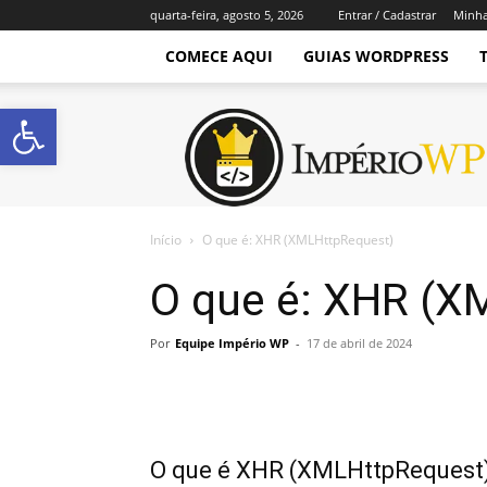
quarta-feira, agosto 5, 2026
Entrar / Cadastrar
Minha
COMECE AQUI
GUIAS WORDPRESS
Abrir a barra de ferramentas
Império
WordPress
Início
O que é: XHR (XMLHttpRequest)
O que é: XHR (X
Por
Equipe Império WP
-
17 de abril de 2024
O que é XHR (XMLHttpRequest