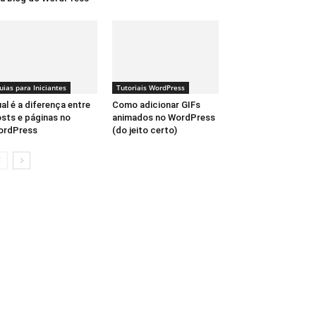
uias para Iniciantes
Tutoriais WordPress
al é a diferença entre
Como adicionar GIFs
sts e páginas no
animados no WordPress
ordPress
(do jeito certo)