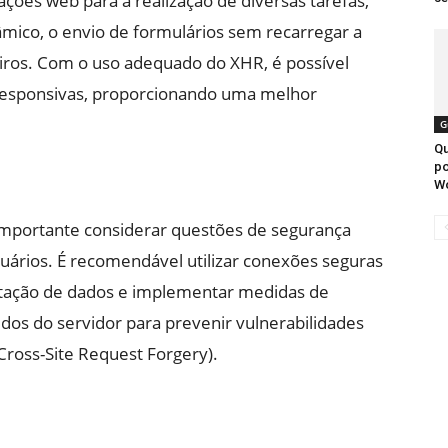
ções web para a realização de diversas tarefas,
ico, o envio de formulários sem recarregar a
eiros. Com o uso adequado do XHR, é possível
e responsivas, proporcionando uma melhor
G
Qu
po
W
 importante considerar questões de segurança
suários. É recomendável utilizar conexões seguras
eptação de dados e implementar medidas de
idos do servidor para prevenir vulnerabilidades
(Cross-Site Request Forgery).