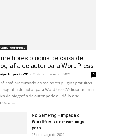
lugins WordPress
 melhores plugins de caixa de
iografia de autor para WordPress
uipe Império WP
-
19 de setembro de 2021
0
cê está procurando os melhores plugins gratuitos
 biografia do autor para WordPress?Adicionar uma
ixa de biografia de autor pode ajudá-lo a se
nectar...
No Self Ping – impede o
WordPress de envie pings
para...
16 de março de 2021