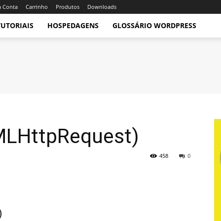
 Conta
Carrinho
Produtos
Downloads
TUTORIAIS
HOSPEDAGENS
GLOSSÁRIO WORDPRESS
MLHttpRequest)
458
0
)