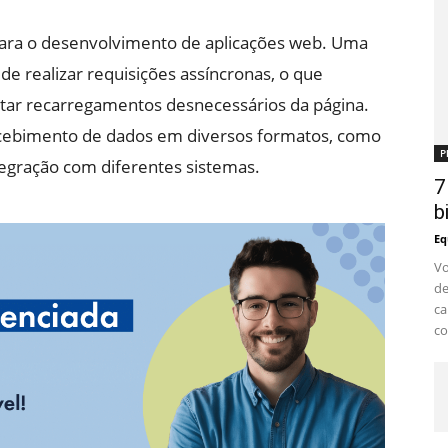
para o desenvolvimento de aplicações web. Uma
de realizar requisições assíncronas, o que
itar recarregamentos desnecessários da página.
ecebimento de dados em diversos formatos, como
P
ntegração com diferentes sistemas.
7
b
Eq
Vo
de
ca
co