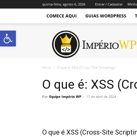
quinta-feira, agosto 6, 2026
Entrar / Cadastrar
Minha
COMECE AQUI
GUIAS WORDPRESS
Abrir a barra de ferramentas
Império
WordPress
Início
O que é: XSS (Cross-Site Scripting)
O que é: XSS (Cro
Por
Equipe Império WP
-
17 de abril de 2024
O que é XSS (Cross-Site Scripti