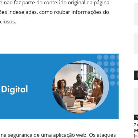
 não faz parte do conteúdo original da página.
ções indesejadas, como roubar informações do
iciosos.
D
7 
p
o na segurança de uma aplicação web. Os ataques
(c