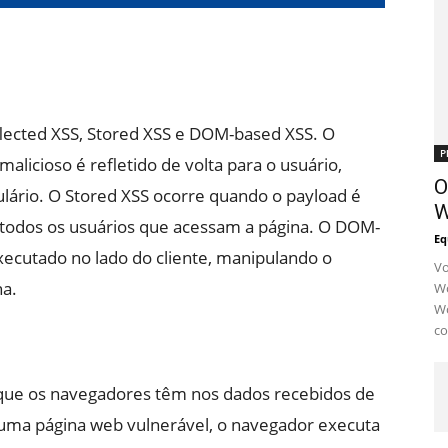
eflected XSS, Stored XSS e DOM-based XSS. O
P
alicioso é refletido de volta para o usuário,
O
lário. O Stored XSS ocorre quando o payload é
W
 todos os usuários que acessam a página. O DOM-
Eq
ecutado no lado do cliente, manipulando o
Vo
a.
Wo
Wo
co
 que os navegadores têm nos dados recebidos de
 uma página web vulnerável, o navegador executa