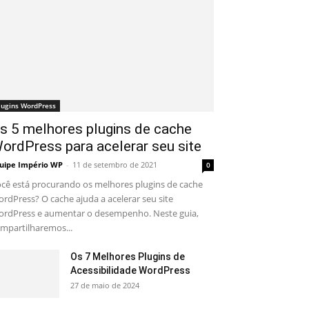
lugins WordPress
s 5 melhores plugins de cache
ordPress para acelerar seu site
uipe Império WP
-
11 de setembro de 2021
0
cê está procurando os melhores plugins de cache
rdPress? O cache ajuda a acelerar seu site
rdPress e aumentar o desempenho. Neste guia,
mpartilharemos...
Os 7 Melhores Plugins de
Acessibilidade WordPress
27 de maio de 2024