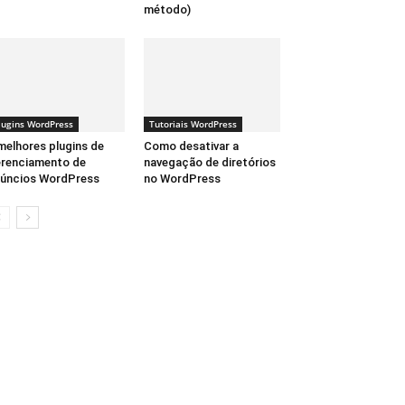
método)
lugins WordPress
Tutoriais WordPress
melhores plugins de
Como desativar a
renciamento de
navegação de diretórios
úncios WordPress
no WordPress