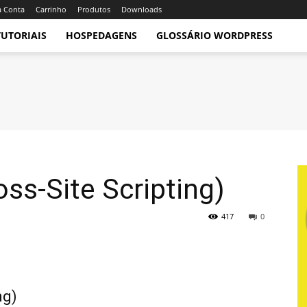
 Conta
Carrinho
Produtos
Downloads
TUTORIAIS
HOSPEDAGENS
GLOSSÁRIO WORDPRESS
ss-Site Scripting)
417
0
ng)