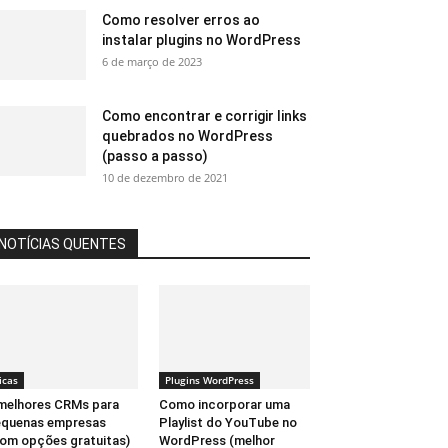
Como resolver erros ao
instalar plugins no WordPress
6 de março de 2023
Como encontrar e corrigir links
quebrados no WordPress
(passo a passo)
10 de dezembro de 2021
NOTÍCIAS QUENTES
icas
Plugins WordPress
melhores CRMs para
Como incorporar uma
equenas empresas
Playlist do YouTube no
om opções gratuitas)
WordPress (melhor