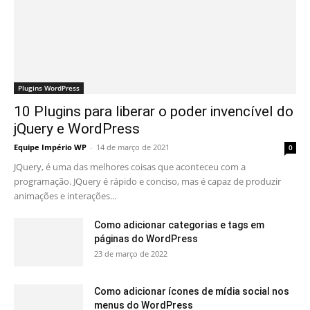
Plugins WordPress
10 Plugins para liberar o poder invencível do
jQuery e WordPress
Equipe Império WP
-
14 de março de 2021
0
JQuery, é uma das melhores coisas que aconteceu com a
programação. JQuery é rápido e conciso, mas é capaz de produzir
animações e interações...
Como adicionar categorias e tags em
páginas do WordPress
23 de março de 2022
Como adicionar ícones de mídia social nos
menus do WordPress