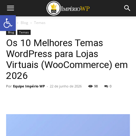
Abrir a barra de ferramentas
Início
Blog
Temas
Blog
Temas
Os 10 Melhores Temas
WordPress para Lojas
Virtuais (WooCommerce) em
2026
Por
Equipe Império WP
-
22 de junho de 2026
98
0