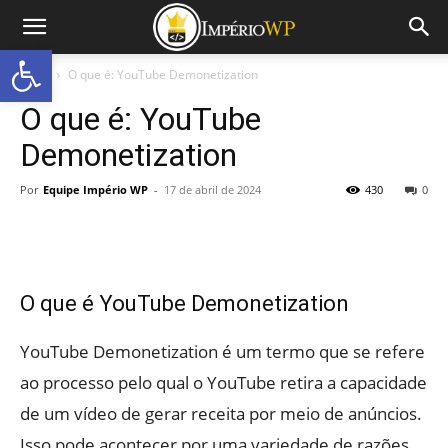
Abrir a barra de ferramentas
Início
O que é: YouTube Demonetization
O que é: YouTube
Demonetization
Por
Equipe Império WP
-
17 de abril de 2024
430
0
O que é YouTube Demonetization
YouTube Demonetization é um termo que se refere
ao processo pelo qual o YouTube retira a capacidade
de um vídeo de gerar receita por meio de anúncios.
Isso pode acontecer por uma variedade de razões,